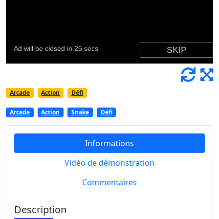
Arcade
Action
Défi
Arcade
Action
Snake
Défi
Informations
Vidéo de démonstration
Commentaires
Description