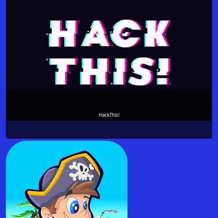
HackThis!