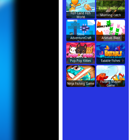
Fish Land Fish
Morning catch
World
Steve
AdventureCraft
Animals Blast
Aqua
Pop-Pop Kitties
Eatable Fishes
Fishing Master
Ninja Fishing Game
Game