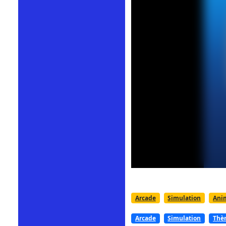
Arcade
Simulation
Ani
Arcade
Simulation
Thè