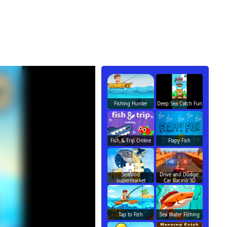
Fishing Hunter
Deep Sea Catch Fun
Fish & Trip Online
Flapy Fish
Seafood
Drive and Dodge:
supermarket
Car Racing 3D
Tap to Fish
Sea Water Fishing