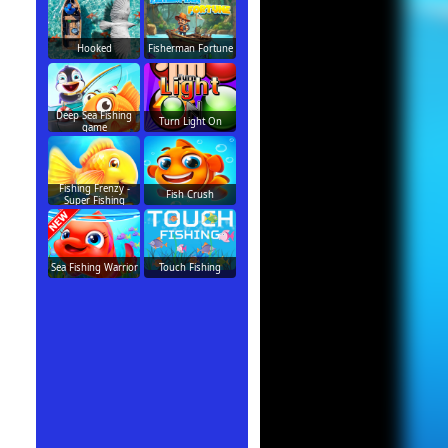
Hooked
Fisherman Fortune
Deep Sea Fishing
Turn Light On
game
Fishing Frenzy -
Fish Crush
Super Fishing
Sea Fishing Warrior
Touch Fishing