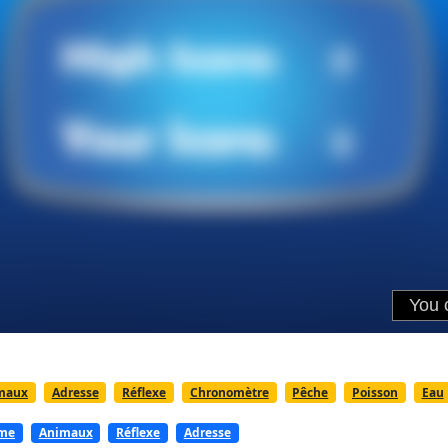
maux
Adresse
Réflexe
Chronomètre
Pêche
Poisson
Eau
me
Animaux
Réflexe
Adresse