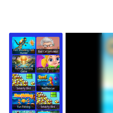
Fish Shooting Fish
Bad Cat Simulator
Hunter
Fishing Hunting
Camping Adventure
Game
2
Smashy Bird
ReefRescue
Fun Fishing
Smashy Bird