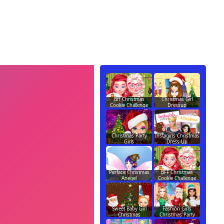
Bff Christmas
Christmas Girl
Cookie Challenge
Dressup
Christmas Party
Instagirls Christmas
Girls
Dress Up
Perface Christmas
BFF Christmas
Anegel
Cookie Challenge
Sweet Baby Girl
Fashion Girls
Christmas
Christmas Party