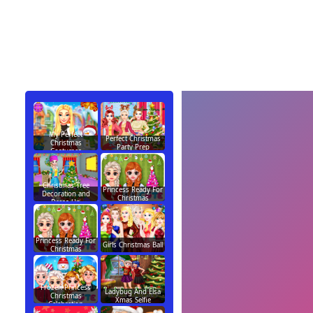
My Perfect
Perfect Christmas
Christmas
Party Prep
Costumes
Christmas Tree
Princess Ready For
Decoration and
Christmas
Dress Up
Princess Ready For
Girls Christmas Ball
Christmas
Frozen Princess
Ladybug And Elsa
Christmas
Xmas Selfie
Celebration