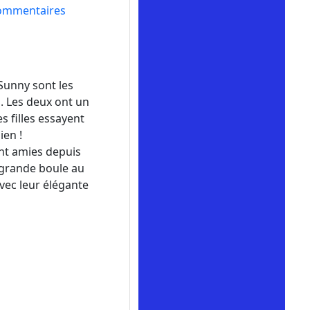
ommentaires
 Sunny sont les
h. Les deux ont un
es filles essayent
ien !
ont amies depuis
e grande boule au
avec leur élégante