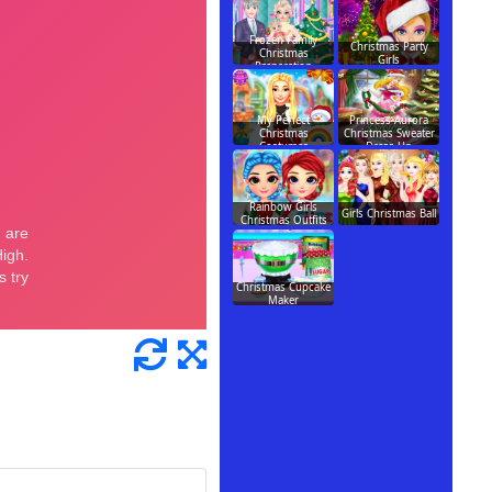
Frozen Family
Christmas Party
Christmas
Girls
Preparation
My Perfect
Princess Aurora
Christmas
Christmas Sweater
Costumes
Dress Up
Rainbow Girls
Girls Christmas Ball
Christmas Outfits
Christmas Cupcake
Maker