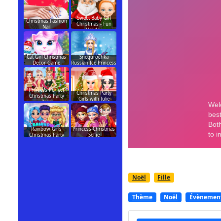
Sweet Baby Girl
Christmas Fashion
Christmas - Fun
Nail
Holiday
Cat Girl Christmas
Snegurochka
Decor Game
Russian Ice Princess
Princess Perfect
Christmas Party
Christmas Party
Girls with Julie
Prep
Rainbow Girls
Princess Christmas
Christmas Party
Selfie
Noël
Fille
Thème
Noël
Évènemen