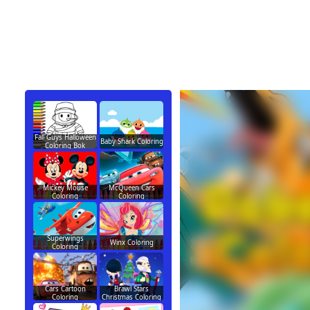
Fall Guys Halloween
Baby Shark Coloring
Coloring Bok
Mickey Mouse
McQueen Cars
Coloring
Coloring
Superwings
Winx Coloring
Coloring
Cars Cartoon
Brawl Stars
Coloring
Christmas Coloring