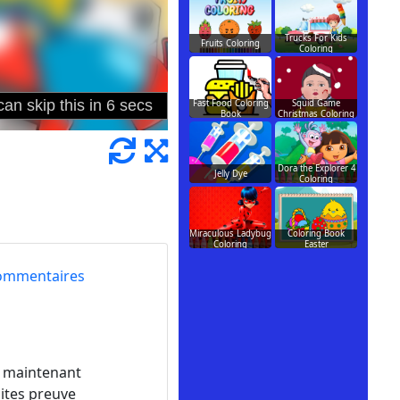
Trucks For Kids
Fruits Coloring
Coloring
Fast Food Coloring
Squid Game
Book
Christmas Coloring
Dora the Explorer 4
Jelly Dye
Coloring
Miraculous Ladybug
Coloring Book
Coloring
Easter
ommentaires
t maintenant
aites preuve