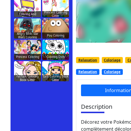
Glitter Beauty
Princess Coloring
Coloring And
Glitter
Drawing
Angry Birds Star
Pou Coloring
Wars Coloring
Princess Coloring
Coloring Dolls
Relaxation
Coloriage
C
Relaxation
Coloriage
Fashion Coloring
Girls Coloring Book
Book Glitter
Glitter
Informatio
Description
Décorez votre Pokémon
complètement décoloré.