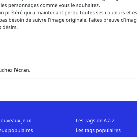
z les personnages comme vous le souhaitez.
 préféré qui a maintenant perdu toutes ses couleurs et e
pas besoin de suivre l'image originale. Faites preuve d'imagi
 désirs.
uchez l'écran.
nouveaux jeux
Les Tags de A à Z
jeux populaires
Les tags populaires