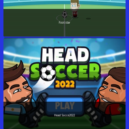
Foot star
Head Socce2022