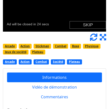
Arcade
Action
Stickman
Combat
Boxe
Physique
Jeux de société
Plateau
Arcade
Action
Combat
Société
Plateau
Informations
Vidéo de démonstration
Commentaires