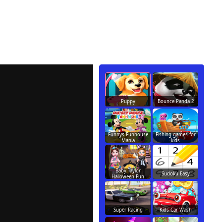
Puppy
Bounce Panda 2
Funnys Funhouse
Fishing games for
Mania
kids
Baby Taylor
Sudoku Easy
Halloween Fun
Super Racing
Kids Car Wash