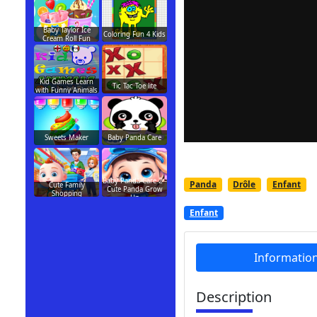
Baby Taylor Ice
Coloring Fun 4 Kids
Cream Roll Fun
Kid Games Learn
Tic Tac Toe lite
with Funny Animals
Sweets Maker
Baby Panda Care
Baby Panda Care 2 -
Panda
Drôle
Enfant
Cute Family
Cute Panda Grow
Shopping
Up
Enfant
Informatio
Description