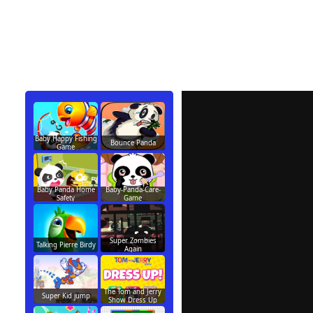
Baby Happy Fishing
Bounce Panda
Game
Baby Panda Home
Baby-Panda-Care-
Safety
Game
Super Zombies
Talking Pierre Birdy
Again
The Tom and Jerry
Super Kid jump
Show Dress Up