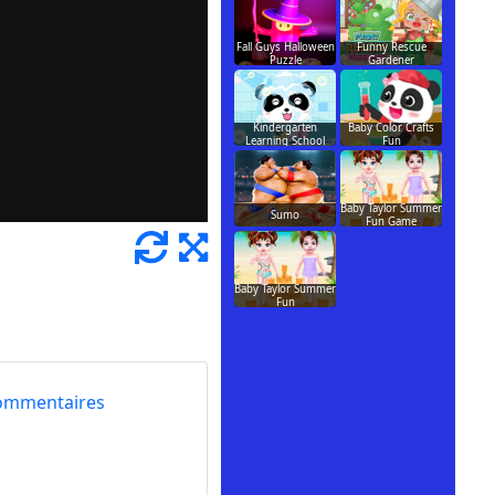
Fall Guys Halloween
Funny Rescue
Puzzle
Gardener
Kindergarten
Baby Color Crafts
Learning School
Fun
Baby Taylor Summer
Sumo
Fun Game
Baby Taylor Summer
Fun
ommentaires