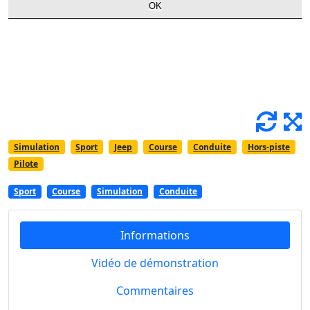
Simulation
Sport
Jeep
Course
Conduite
Hors-piste
Pilote
Sport
Course
Simulation
Conduite
Informations
Vidéo de démonstration
Commentaires