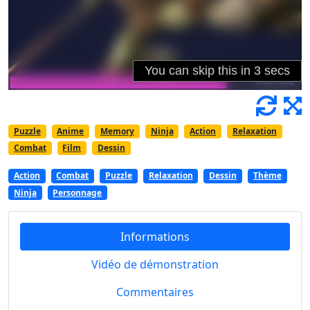
Puzzle
Anime
Memory
Ninja
Action
Relaxation
Combat
Film
Dessin
Action
Combat
Puzzle
Relaxation
Dessin
Thème
Ninja
Personnage
Informations
Vidéo de démonstration
Commentaires