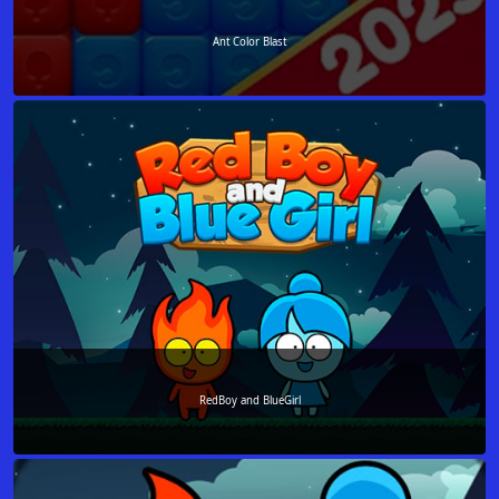
Ant Color Blast
RedBoy and BlueGirl