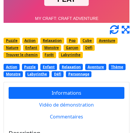
Puzzle
Action
Relaxation
Pop
Cube
Aventure
Nature
Enfant
Monstre
Garçon
Défi
Trouver le chemin
Forêt
Labyrinthe
Action
Puzzle
Enfant
Relaxation
Aventure
Thème
Monstre
Labyrinthe
Défi
Personnage
Informations
Vidéo de démonstration
Commentaires