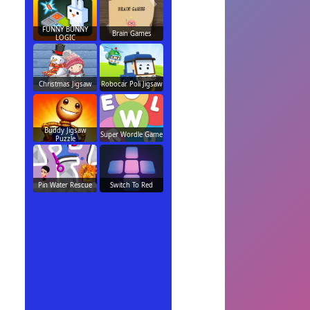
FUNNY BUNNY
Brain Games
LOGIC
Christmas Jigsaw
Robocar Poli Jigsaw
Buddy Jigsaw
Super Wordle Game
Puzzle
Pin Water Rescue
Switch To Red