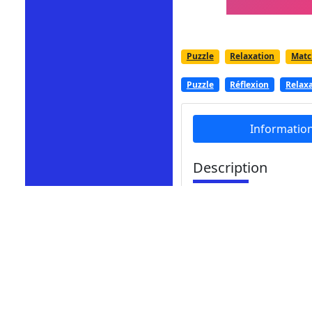
Puzzle
Relaxation
Matc
Puzzle
Réflexion
Relax
Informatio
Description
La Rencontre des Allume
allumettes pour créer 
Commencez à percer le
Le jeu de puzzle avec 
créer différents casse
questions présentées 