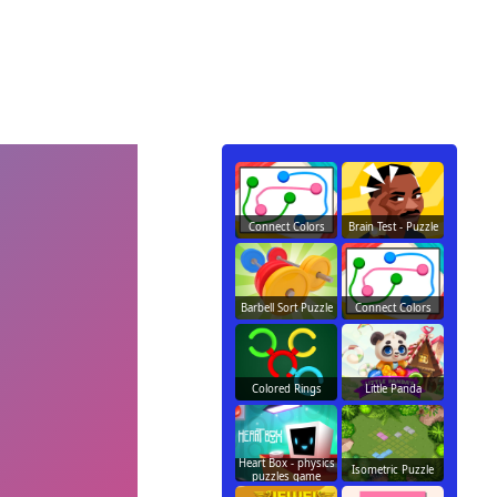
Connect Colors
Brain Test - Puzzle
Barbell Sort Puzzle
Connect Colors
Colored Rings
Little Panda
Heart Box - physics
Isometric Puzzle
puzzles game