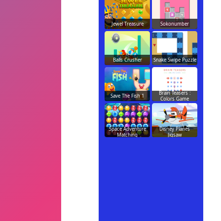
Jewel Treasure
Sokonumber
Balls Crusher
Snake Swipe Puzzle
Brain Teasers :
Save The Fish 1
Colors Game
Space Adventure
Disney Planes
Matching
Jigsaw