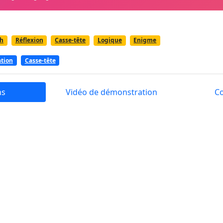
h
Réflexion
Casse-tête
Logique
Enigme
ation
Casse-tête
ns
Vidéo de démonstration
C
ttes est un jeu de casse-tête qui mettra votre cerveau à l'é
différentes énigmes. Des centaines de niveaux attendent d'ê
s énigmes en réponse aux questions posées dans chaque ni
des allumettes est un excellent moyen d'exercer votre cervea
-têtes et relever des centaines de niveaux à résoudre ! Dé
pour avancer.