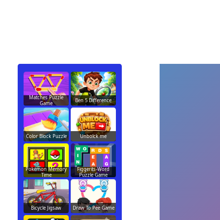
Matches Puzzle
Ben 5 Difference
Game
Color Block Puzzle
Unbolck me
Pokemon Memory
Figgerits-Word
Time
Puzzle Game
Bicycle Jigsaw
Draw To Pee Game