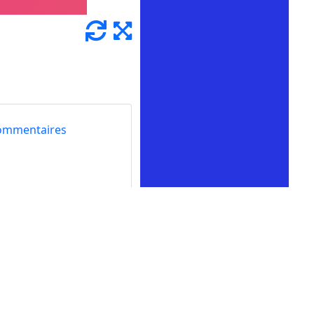
ommentaires
preuve. Utilisez les
tre résolus !
veau et allez-y !
u. Utilisez-les pour
butons en répondant aux