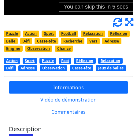
Puzzle
Action
Sport
Football
Relaxation
Réflexion
Balle
Défi
Casse-tête
Recherche
Vers
Adresse
Enigme
Observation
Chance
Action
Sport
Puzzle
Foot
Réflexion
Relaxation
Défi
Adresse
Observation
Casse-tête
Jeux de balles
Informations
Vidéo de démonstration
Commentaires
Description