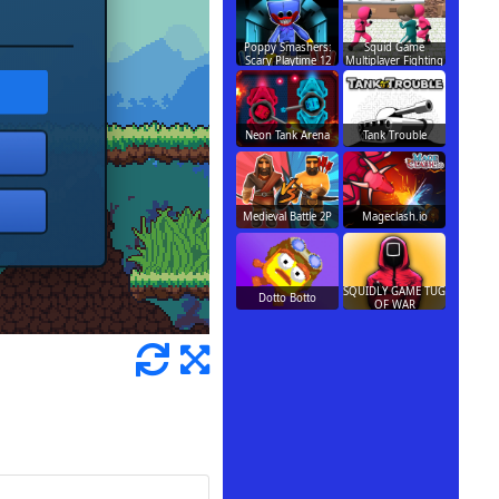
Poppy Smashers:
Squid Game
Scary Playtime 12
Multiplayer Fighting
Neon Tank Arena
Tank Trouble
Medieval Battle 2P
Mageclash.io
SQUIDLY GAME TUG
Dotto Botto
OF WAR