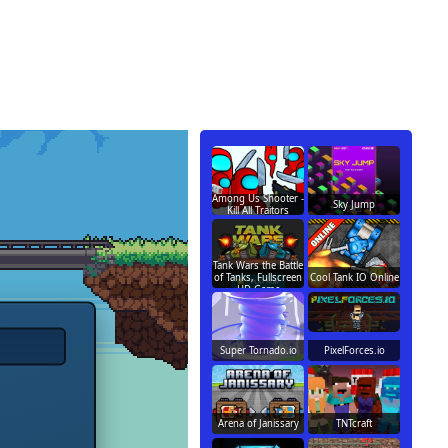
Among Us Shooter -
Sky Jump
Kill All Traitors
Tank Wars the Battle
of Tanks, Fullscreen
Cool Tank IO Online
HD Game
Super Tornado.io
PixelForces.io
Arena of Janissary
TNTcraft