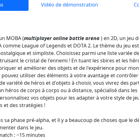
ns
Vidéo de démonstration
C
 un MOBA (
multiplayer online battle arena
) en 2D, un jeu 
A comme League of Legends et DOTA 2. Le thème du jeu est d
ostalgique et simpliste. Choisissez parmi une liste variée de
uisant le cristal de l'ennemi ! En tuant les sbires et les h
briquer et améliorer des objets et de l'expérience pour mon
s pouvez utiliser des éléments à votre avantage et contrôler
e variété de héros et d'objets à choisir, vous vivrez des par
 un héros de corps à corps ou à distance, spécialisé dans les
sonnalisez vos objets pour les adapter à votre style de jeu
 et des stratégies !
ns sa phase pré-alpha, et il y a beaucoup de choses que le 
menter dans le jeu.
atch : ~15 minutes