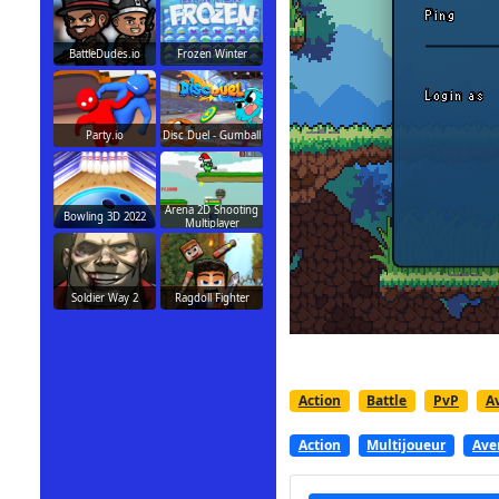
BattleDudes.io
Frozen Winter
Party.io
Disc Duel - Gumball
Arena 2D Shooting
Bowling 3D 2022
Multiplayer
Soldier Way 2
Ragdoll Fighter
Action
Battle
PvP
A
Action
Multijoueur
Ave