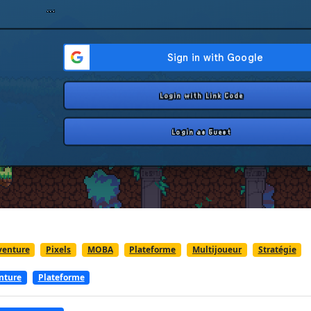
venture
Pixels
MOBA
Plateforme
Multijoueur
Stratégie
nture
Plateforme