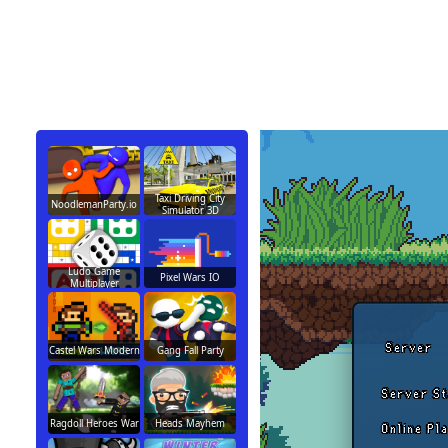
Taxi Driving City
NoodlemanParty.io
Simulator 3D
Ludo Game
Pixel Wars IO
Multiplayer
Castel Wars Modern
Gang Fall Party
Ragdoll Heroes War
Heads Mayhem