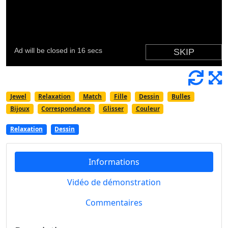
Jewel
Relaxation
Match
Fille
Dessin
Bulles
Bijoux
Correspondance
Glisser
Couleur
Relaxation
Dessin
Informations
Vidéo de démonstration
Commentaires