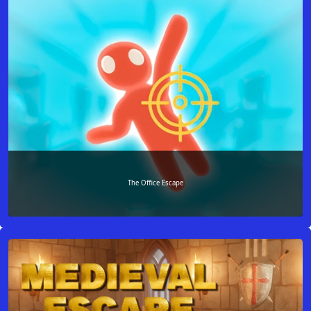
The Office Escape