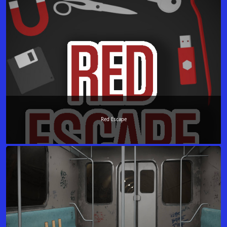
Red Escape