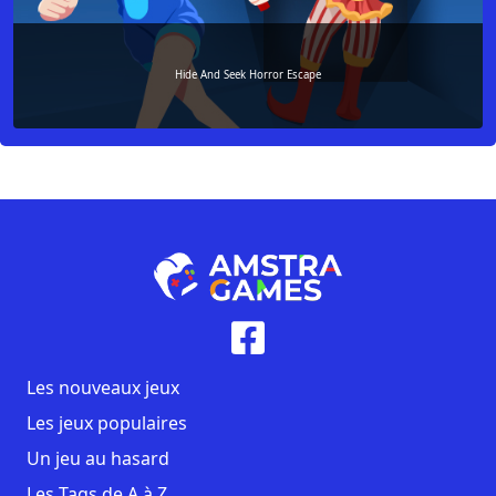
Hide And Seek Horror Escape
Les nouveaux jeux
Les jeux populaires
Un jeu au hasard
Les Tags de A à Z