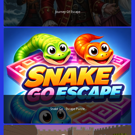
Journey Of Escape
Snake Go - Escape Puzzle