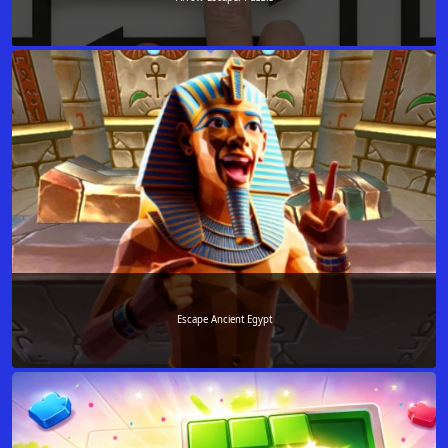
Escape Ancient Egypt