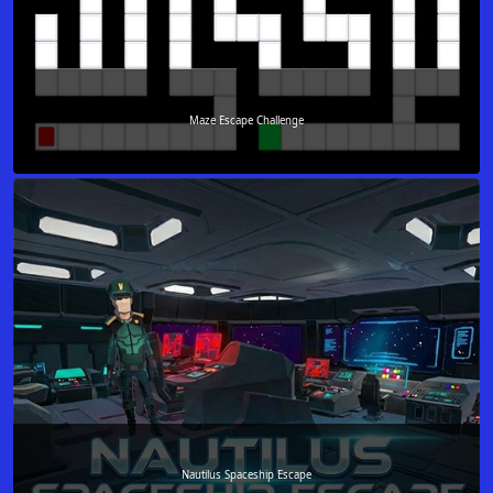
Maze Escape Challenge
Nautilus Spaceship Escape