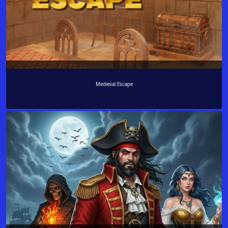
Medieval Escape