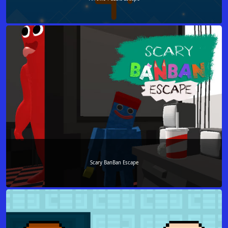
Scary BanBan Escape