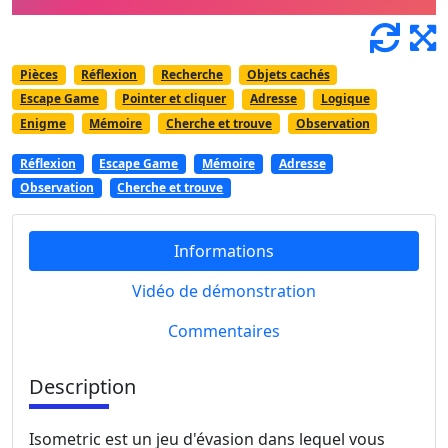
Pièces
Réflexion
Recherche
Objets cachés
Escape Game
Pointer et cliquer
Adresse
Logique
Enigme
Mémoire
Cherche et trouve
Observation
Réflexion
Escape Game
Mémoire
Adresse
Observation
Cherche et trouve
Informations
Vidéo de démonstration
Commentaires
Description
Isometric est un jeu d'évasion dans lequel vous