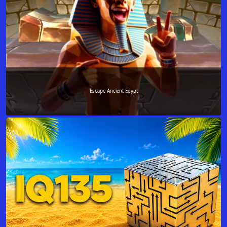
Escape Ancient Egypt