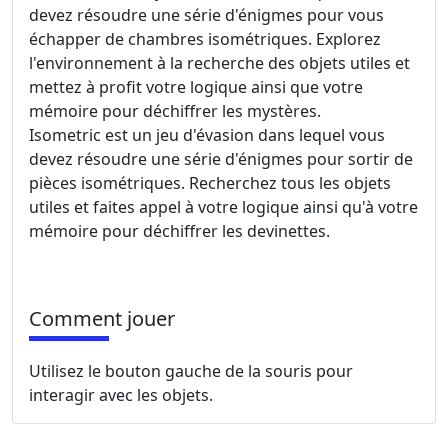
devez résoudre une série d'énigmes pour vous
échapper de chambres isométriques. Explorez
l'environnement à la recherche des objets utiles et
mettez à profit votre logique ainsi que votre
mémoire pour déchiffrer les mystères.
Isometric est un jeu d'évasion dans lequel vous
devez résoudre une série d'énigmes pour sortir de
pièces isométriques. Recherchez tous les objets
utiles et faites appel à votre logique ainsi qu'à votre
mémoire pour déchiffrer les devinettes.
Comment jouer
Utilisez le bouton gauche de la souris pour
interagir avec les objets.