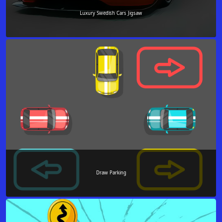
Luxury Swedish Cars Jigsaw
Draw Parking