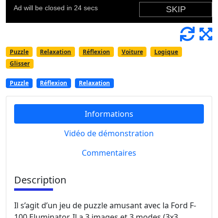
Puzzle
Relaxation
Réflexion
Voiture
Logique
Glisser
Puzzle
Réflexion
Relaxation
Informations
Vidéo de démonstration
Commentaires
Description
Il s’agit d’un jeu de puzzle amusant avec la Ford F-
100 Eluminator. Il a 3 images et 3 modes (3x3