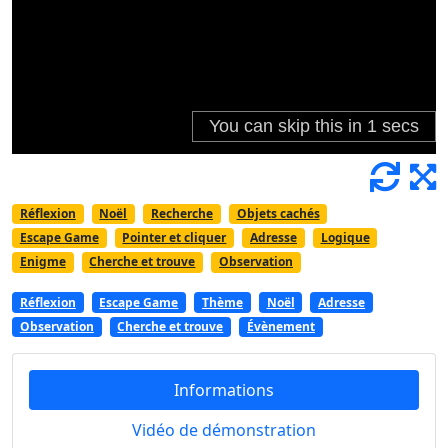
Réflexion
Noël
Recherche
Objets cachés
Escape Game
Pointer et cliquer
Adresse
Logique
Enigme
Cherche et trouve
Observation
Réflexion
Escape Game
Thème
Noël
Adresse
Observation
Cherche et trouve
Évènement
Informations
Vidéo de démonstration