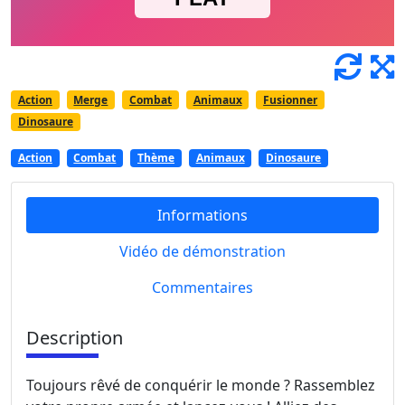
Action
Merge
Combat
Animaux
Fusionner
Dinosaure
Action
Combat
Thème
Animaux
Dinosaure
Informations
Vidéo de démonstration
Commentaires
Description
Toujours rêvé de conquérir le monde ? Rassemblez