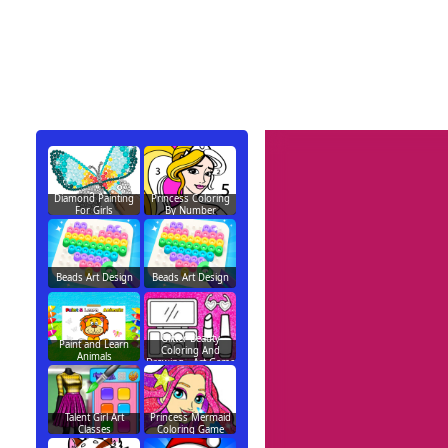
Diamond Painting
Princess Coloring
For Girls
By Number
Beads Art Design
Beads Art Design
Glitter Beauty
Paint and Learn
Coloring And
Animals
Drawing - Art Game
Talent Girl Art
Princess Mermaid
Classes
Coloring Game