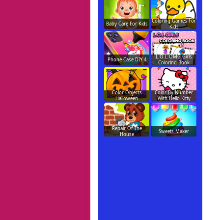
Coloring Games For
Baby Care For Kids
Kids
L.O.L OMG Girls
Phone Case DIY 4
Coloring Book
Color Objects
Color By Number
Halloween
With Hello Kitty
Repair Of The
Sweets Maker
House