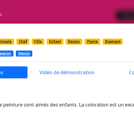
Simple
Chef
Fille
Enfant
Dessin
Pierre
Diamant
xation
Dessin
ns
Vidéo de démonstration
C
de peinture sont aimés des enfants. La coloration est un ex
découvrir son potentiel créatif. De plus, il y a la possibilit
 limitent pas aux images, mais peuvent également utiliser 
s ou les rubis pour créer de véritables chefs-d'œuvre. Si vo
 est fait pour vous !