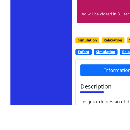
Simulation
Relaxation
Enfant
Simulation
Rela
Informatio
Description
Les jeux de dessin et 
d'exprimer soi-même et 
numéros. Ceux-ci ne se
telles que les diamant
des numéros, notre jeu