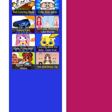
Red Coloring Book
Color With Santa
Draw Car - Japanese
Romantic Wedding
Luxury Cars
Cake Master
Coloring Book
Drawing Games For
Coloring Book For
Girls - Color And
Kids - Color Fun
Glitter
Repair Of The
Vivi Doll Dress Up
House