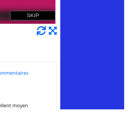
ommentaires
cellent moyen
é de peindre par
des pierres précieuses
us aimez dessiner avec