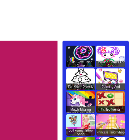
Kids Glow Paint
Drawing Games For
Game
Girls
Drawing Christmas
Glitter Beauty
For Kids - Draw &
Coloring And
Color
Drawing
Animal Puzzle
Match Missing
Tic Tac Toe lite
Pieces Kids Learnin
Doll Funny Tattoo
Princess Tailor Shop
Shop