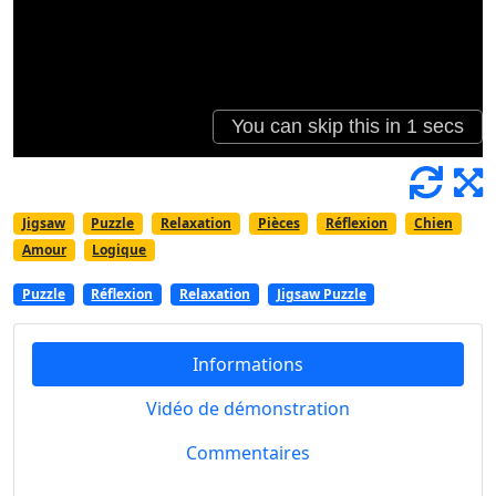
Jigsaw
Puzzle
Relaxation
Pièces
Réflexion
Chien
Amour
Logique
Puzzle
Réflexion
Relaxation
Jigsaw Puzzle
Informations
Vidéo de démonstration
Commentaires