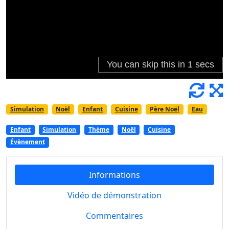
Simulation
Noël
Enfant
Cuisine
Père Noël
Eau
Enfant
Simulation
Thème
Noël
Cuisine
Évènement
Informations
Vidéo de démonstration
Commentaires