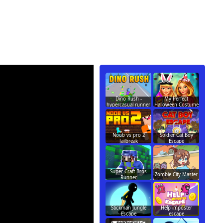
Dino Rush -
My Perfect
hypercasual runner
Halloween Costume
Noob vs pro 2
Soldier Cat Boy
Jailbreak
Escape
Super Craft Bros
Zombie City Master
Runner
Stickman Jungle
Help imposter
Escape
escape