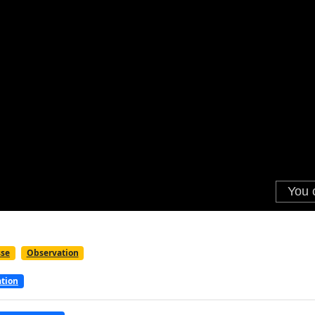
sse
Observation
tion