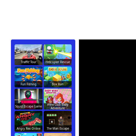
Traffic Tour
Helicopter Rescue
Fun Fishing
Box Run
Winx Club Baby
Squid Escape Game
Adventure
Angry Rex Online
The Man Escape