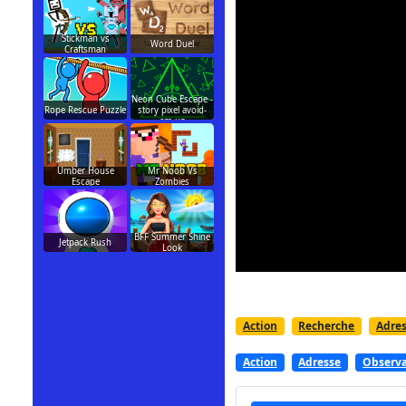
Stickman vs
Word Duel
Craftsman
Neon Cube Escape -
Rope Rescue Puzzle
story pixel avoid-
em-up
Umber House
Mr Noob Vs
Escape
Zombies
BFF Summer Shine
Jetpack Rush
Look
Action
Recherche
Adre
Action
Adresse
Observa