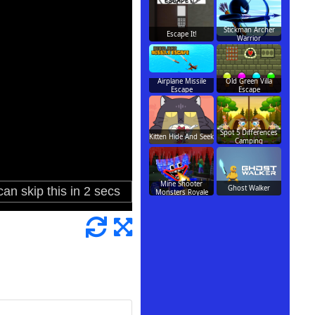
Stickman Archer
Escape It!
Warrior
Airplane Missile
Old Green Villa
Escape
Escape
Spot 5 Differences
Kitten Hide And Seek
Camping
Mine Shooter
Ghost Walker
Monsters Royale