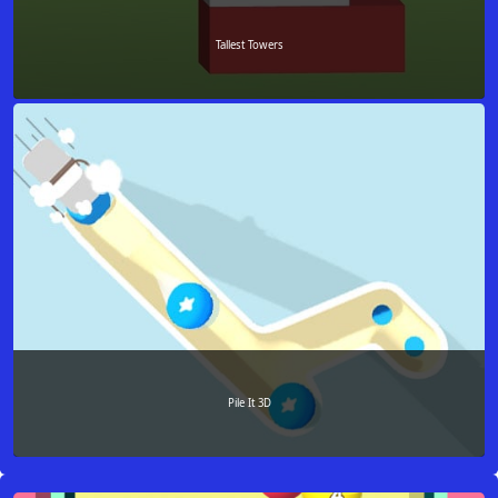
Tallest Towers
Pile It 3D