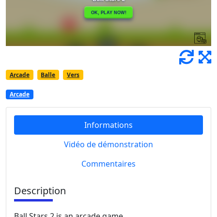
Arcade
Balle
Vers
Arcade
Informations
Vidéo de démonstration
Commentaires
Description
Ball Stars 2 is an arcade game.