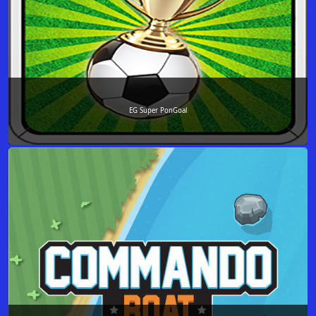
EG Super PonGoal