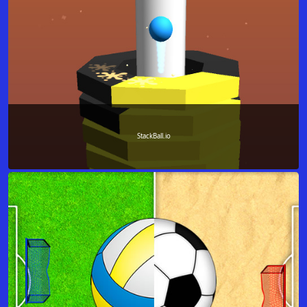
StackBall.io