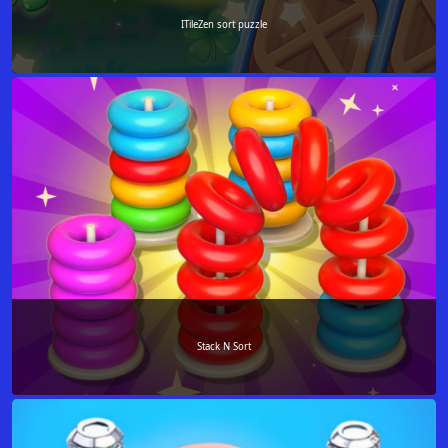
ITileZen sort puzzle
Stack N Sort