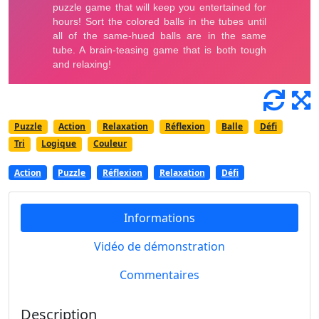
Puzzle
Action
Relaxation
Réflexion
Balle
Défi
Tri
Logique
Couleur
Action
Puzzle
Réflexion
Relaxation
Défi
Informations
Vidéo de démonstration
Commentaires
Description