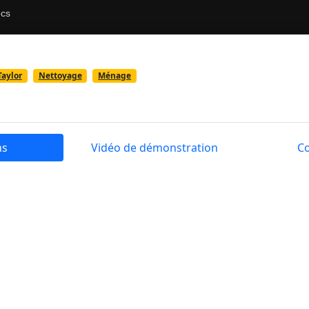
Taylor
Nettoyage
Ménage
ns
Vidéo de démonstration
C
le ménage ! Il y a un peu de désordre dans la maison de Baby 
ropre et plus rangée, mais il y a beaucoup de tâches ménagè
z s'il vous plaît Baby Taylor à organiser sa maison ! Et app
intenant, c'est parti pour le nettoyage !
le ménage! Il y a du désordre dans la maison de Baby Taylor. 
lus rangée, mais il y a beaucoup de tâches ménagères qu'el