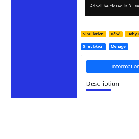
Simulation
Bébé
Baby 
Simulation
Ménage
Informatio
Description
C'est l'heure de faire 
rendre la pièce plus p
pas encore faire. Aide
nettoyer sa maison. Ma
C'est l'heure de faire 
pièce plus propre et p