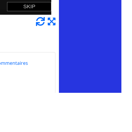
ommentaires
Taylor. Elle veut
res qu'elle ne peut
renez-lui comment
Elle souhaite rendre la
le ne peut pas encore