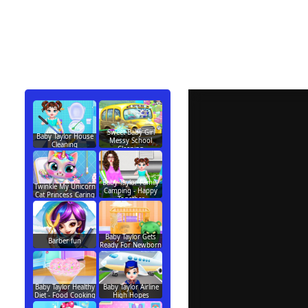
Sweet Baby Girl
Baby Taylor House
Messy School
Cleaning
Cleaning
Baby Taylor Family
Twinkle My Unicorn
Camping - Happy
Cat Princess Caring
Together
Baby Taylor Gets
Barber fun
Ready For Newborn
Baby Taylor Healthy
Baby Taylor Airline
Diet - Food Cooking
High Hopes