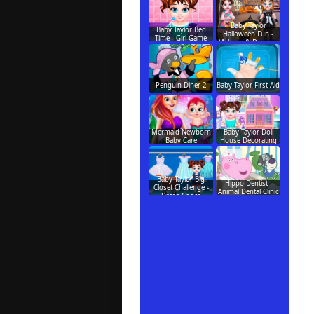
Baby Taylor
Baby Taylor Bed
Halloween Fun -
Time - Girl Game
Makeup & Dressup
Penguin Diner 2
Baby Taylor First Aid
Mermaid Newborn
Baby Taylor Doll
Baby Care
House Decorating
Baby Taylor Big
Hippo Dentist -
Closet Challenge -
Animal Dental Clinic
Dress Codes