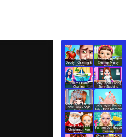
One Day With
Sweet Baby Girl
Daddy - Cleaning &
Cleanup Messy
Cooking
House
Princess Home
Baby Taylor Caring
Cleaning
Story Studying
Baby Taylor Fashion
Baby Taylor Doctor
New Look - Style
Day - Help Mommy
Update
Sweet Baby Girl
Fashion Doll House
Christmas - Fun
Cleanup
Holiday