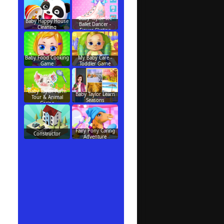
Baby Taylor Ice
Baby Happy House
Ballet Dancer -
Cleaning
Figure Skating
Baby Food Cooking
My Baby Care -
Game
Toddler Game
Baby Taylor Farm
Baby Taylor Learn
Tour & Animal
Seasons
Caring
Fairy Pony Caring
Constructor
Adventure