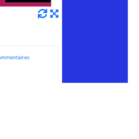
ommentaires
cuits sur le thème de
pas le faire seule.
en confectionnant des
e. Cependant, elle ne
ues avec elle ?