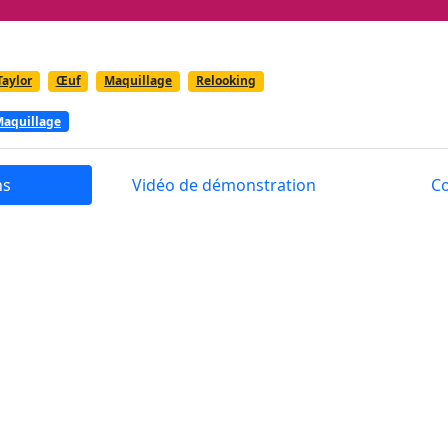
Taylor
Œuf
Maquillage
Relooking
aquillage
ns
Vidéo de démonstration
C
 Baby Taylor se prépare à célébrer Pâques en faisant des bis
s œufs et en faisant du maquillage également. Elle ne peut 
et passer une joyeuse fête de Pâques avec elle ?
e si vite ! Baby Taylor se prépare à célébrer ce jour festif 
de Pâques, en décorant des œufs et en faisant du maquillag
ule. Pourriez-vous l'aider et passer un joyeux moment de Pâq