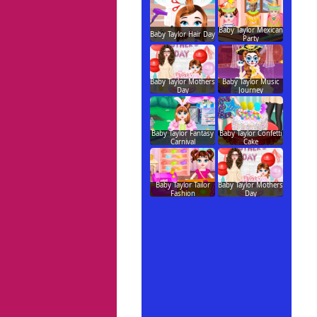
Baby Taylor Mexican
Baby Taylor Hair Day
Party
Baby Taylor Mothers
Baby Taylor Music
Day
Journey
Baby Taylor Fantasy
Baby Taylor Confetti
Carnival
Cake
Baby Taylor Tailor
Baby Taylor Mothers
Fashion
Day