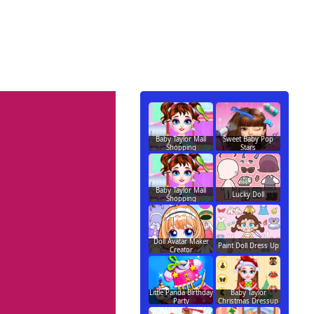
Baby Taylor Mall
Sweet Baby Pop
Shopping
Stars
Baby Taylor Mall
Lucky Doll
Shopping
Doll Avatar Maker
Paint Doll Dress Up
Creator
Little Panda Birthday
Baby Taylor
Party
Christmas Dressup