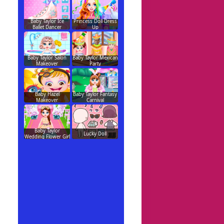
Baby Taylor Ice
Princess Doll Dress
Ballet Dancer
Up
Baby Taylor Salon
Baby Taylor Mexican
Makeover
Party
Baby Hazel
Baby Taylor Fantasy
Makeover
Carnival
Baby Taylor
Lucky Doll
Wedding Flower Girl