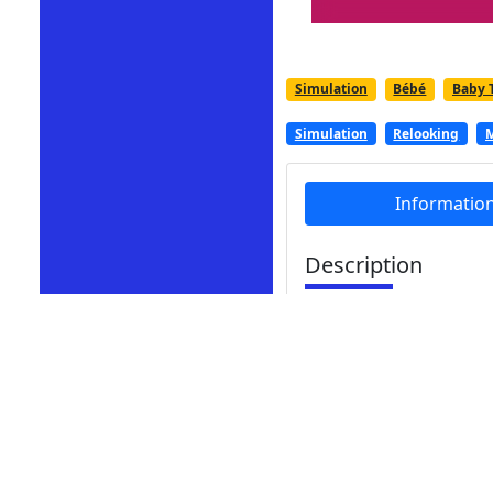
Simulation
Bébé
Baby 
Simulation
Relooking
M
Informatio
Description
Pâques arrive si vite !
Pâques, en peignant de
Pourriez-vous l'aider 
La fête de Pâques arriv
biscuits sur le thème 
peut pas tout faire se