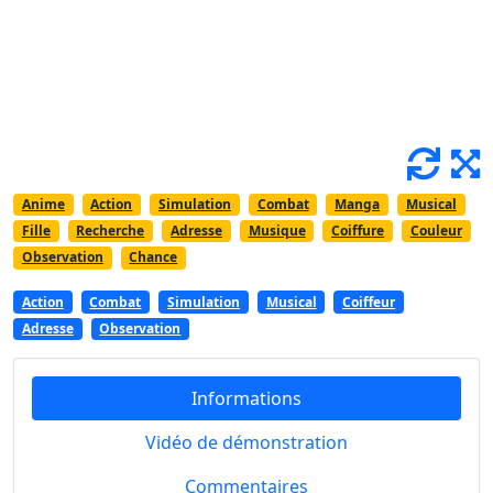
Anime
Action
Simulation
Combat
Manga
Musical
Fille
Recherche
Adresse
Musique
Coiffure
Couleur
Observation
Chance
Action
Combat
Simulation
Musical
Coiffeur
Adresse
Observation
Informations
Vidéo de démonstration
Commentaires