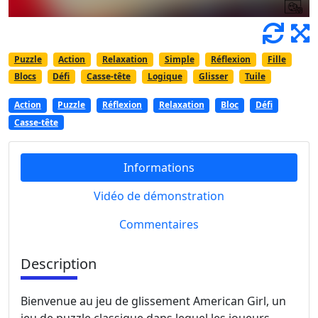
Puzzle
Action
Relaxation
Simple
Réflexion
Fille
Blocs
Défi
Casse-tête
Logique
Glisser
Tuile
Action
Puzzle
Réflexion
Relaxation
Bloc
Défi
Casse-tête
Informations
Vidéo de démonstration
Commentaires
Description
Bienvenue au jeu de glissement American Girl, un
jeu de puzzle classique dans lequel les joueurs