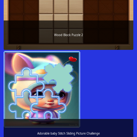
Wood Block Puzzle 2
Adorable baby Stitch Sliding Picture Challenge