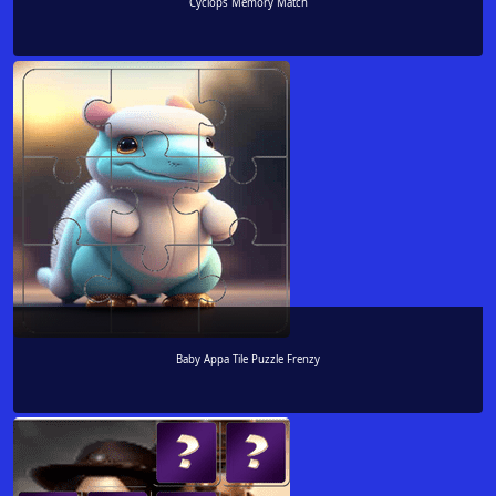
Cyclops Memory Match
Baby Appa Tile Puzzle Frenzy