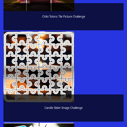
Chibi Totoro Tile Picture Challenge
Candle Slider Image Challenge