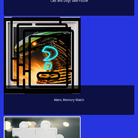
Cats and Dogs Slide Puzzle
Aliens Memory Match